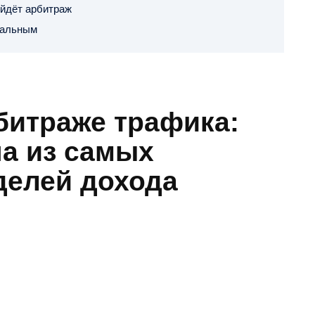
ойдёт арбитраж
уальным
битраже трафика:
на из самых
елей дохода