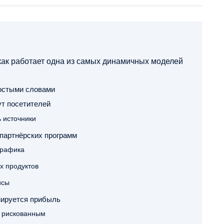
как работает одна из самых динамичных моделей
ростыми словами
ут посетителей
 источники
партнёрских программ
трафика
 продуктов
исы
мируется прибыль
т рискованным