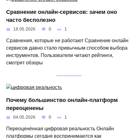
Сравнение онлайн-сервисов: зачем оно
часто бесполезно
18.05.2026
0
1
Сравнения, которые не работают Сравнение онлайн
сервисов давно стало привычным способом выбора
инструментов. Пользователи читают рейтинги,
смотрят обзоры
Почему большинство онлайн-платформ
переоценены
04.05.2026
0
1
Переоценённая цифровая реальность Онлайн
платформы сегодня воспринимаются как