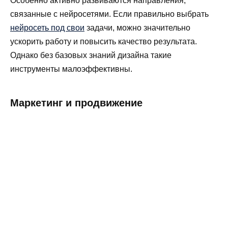
Особенно активно развиваются направления,
связанные с нейросетями. Если правильно выбрать
нейросеть под свои
задачи, можно значительно
ускорить работу и повысить качество результата.
Однако без базовых знаний дизайна такие
инструменты малоэффективны.
Маркетинг и продвижение