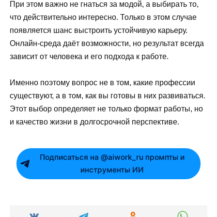
При этом важно не гнаться за модой, а выбирать то,
что действительно интересно. Только в этом случае
появляется шанс выстроить устойчивую карьеру.
Онлайн-среда даёт возможности, но результат всегда
зависит от человека и его подхода к работе.
Именно поэтому вопрос не в том, какие профессии
существуют, а в том, как вы готовы в них развиваться.
Этот выбор определяет не только формат работы, но
и качество жизни в долгосрочной перспективе.
Подписаться на @aiwork_ru промпты и
инструменты ИИ