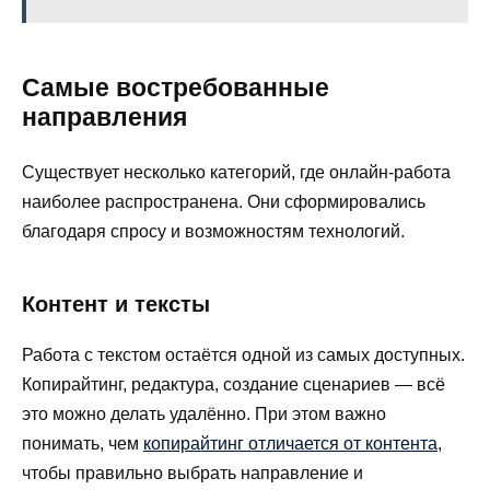
Самые востребованные
направления
Существует несколько категорий, где онлайн-работа
наиболее распространена. Они сформировались
благодаря спросу и возможностям технологий.
Контент и тексты
Работа с текстом остаётся одной из самых доступных.
Копирайтинг, редактура, создание сценариев — всё
это можно делать удалённо. При этом важно
понимать, чем
копирайтинг отличается от контента
,
чтобы правильно выбрать направление и