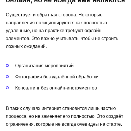
онлайн, но не всегда ими являются
Существует и обратная сторона. Некоторые
направления позиционируются как полностью
удалённые, но на практике требуют офлайн-
элементов. Это важно учитывать, чтобы не строить
ложных ожиданий.
Организация мероприятий
Фотография без удалённой обработки
Консалтинг без онлайн-инструментов
В таких случаях интернет становится лишь частью
процесса, но не заменяет его полностью. Это создаёт
ограничения, которые не всегда очевидны на старте.