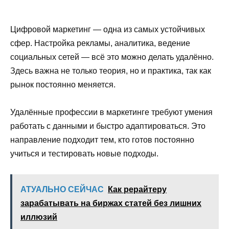
Цифровой маркетинг — одна из самых устойчивых
сфер. Настройка рекламы, аналитика, ведение
социальных сетей — всё это можно делать удалённо.
Здесь важна не только теория, но и практика, так как
рынок постоянно меняется.
Удалённые профессии в маркетинге требуют умения
работать с данными и быстро адаптироваться. Это
направление подходит тем, кто готов постоянно
учиться и тестировать новые подходы.
АТУАЛЬНО СЕЙЧАС
Как рерайтеру
зарабатывать на биржах статей без лишних
иллюзий