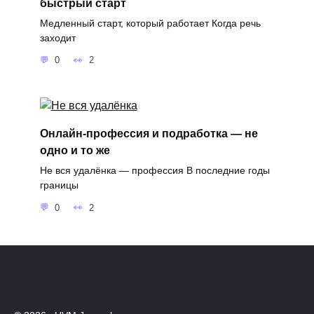
быстрый старт
Медленный старт, который работает Когда речь
заходит
0
2
Онлайн-профессия и подработка — не
одно и то же
Не вся удалёнка — профессия В последние годы
границы
0
2