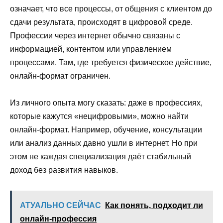
означает, что все процессы, от общения с клиентом до
сдачи результата, происходят в цифровой среде.
Профессии через интернет обычно связаны с
информацией, контентом или управлением
процессами. Там, где требуется физическое действие,
онлайн-формат ограничен.
Из личного опыта могу сказать: даже в профессиях,
которые кажутся «нецифровыми», можно найти
онлайн-формат. Например, обучение, консультации
или анализ данных давно ушли в интернет. Но при
этом не каждая специализация даёт стабильный
доход без развития навыков.
АТУАЛЬНО СЕЙЧАС
Как понять, подходит ли
онлайн-профессия