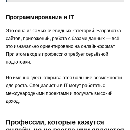
Программирование и IT
Это одна из самых очевидных категорий. Разработка
сайтов, приложений, работа с базами данных — всё
это изначально ориентировано на онлайн-формат.
При этом вход в профессию требует серьёзной
подготовки.
Но именно здесь открываются большие возможности
для роста. Специалисты в IT могут работать с
международными проектами и получать высокий
доход.
Профессии, которые кажутся