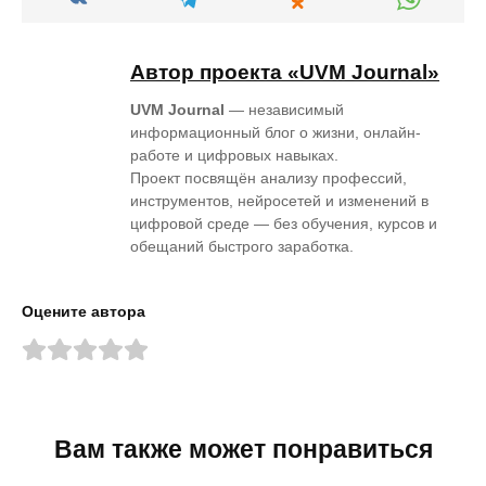
Автор проекта «UVM Journal»
UVM Journal
— независимый
информационный блог о жизни, онлайн-
работе и цифровых навыках.
Проект посвящён анализу профессий,
инструментов, нейросетей и изменений в
цифровой среде — без обучения, курсов и
обещаний быстрого заработка.
Оцените автора
Вам также может понравиться