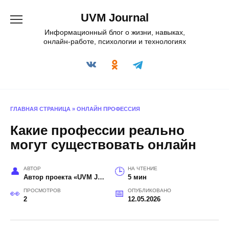
Перейти
UVM Journal
к
содержанию
Информационный блог о жизни, навыках,
онлайн-работе, психологии и технологиях
ГЛАВНАЯ СТРАНИЦА
»
ОНЛАЙН ПРОФЕССИЯ
Какие профессии реально
могут существовать онлайн
АВТОР
НА ЧТЕНИЕ
Автор проекта «UVM Journal»
5 мин
ПРОСМОТРОВ
ОПУБЛИКОВАНО
2
12.05.2026