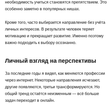
необходимость учиться становятся препятствием. Это
особенно заметно в популярных нишах.
Кроме того, часто выбирается направление без учёта
личных интересов. В результате человек теряет
мотивацию и прекращает развитие. Именно поэтому
важно подходить к выбору осознанно.
Личный взгляд на перспективы
За последние годы я видел, как меняются профессии
через интернет. Некоторые направления исчезают,
другие появляются, третьи трансформируются. Но
общий тренд остаётся неизменным — всё больше
задач переходит в онлайн.