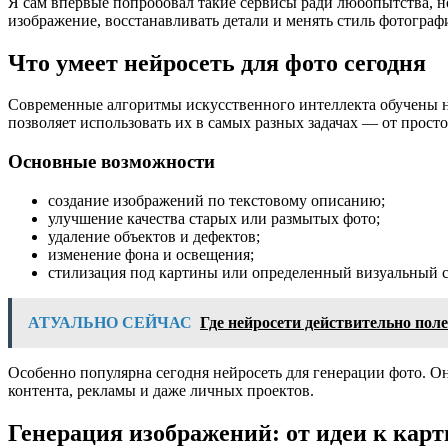
Я сам впервые попробовал такие сервисы ради любопытства, но
изображение, восстанавливать детали и менять стиль фотографи
Что умеет нейросеть для фото сегодня
Современные алгоритмы искусственного интеллекта обучены н
позволяет использовать их в самых разных задачах — от прос
Основные возможности
создание изображений по текстовому описанию;
улучшение качества старых или размытых фото;
удаление объектов и дефектов;
изменение фона и освещения;
стилизация под картины или определенный визуальный с
АТУАЛЬНО СЕЙЧАС
Где нейросети действительно пол
Особенно популярна сегодня нейросеть для генерации фото. Он
контента, рекламы и даже личных проектов.
Генерация изображений: от идеи к кар