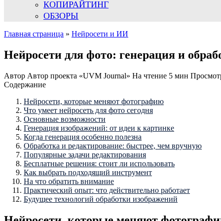
КОПИРАЙТИНГ
ОБЗОРЫ
Главная страница
»
Нейросети и ИИ
Нейросети для фото: генерация и обраб
Автор
Автор проекта «UVM Journal»
На чтение
5 мин
Просмот
Содержание
Нейросети, которые меняют фотографию
Что умеет нейросеть для фото сегодня
Основные возможности
Генерация изображений: от идеи к картинке
Когда генерация особенно полезна
Обработка и редактирование: быстрее, чем вручную
Популярные задачи редактирования
Бесплатные решения: стоит ли использовать
Как выбрать подходящий инструмент
На что обратить внимание
Практический опыт: что действительно работает
Будущее технологий обработки изображений
Нейросети, которые меняют фотограф