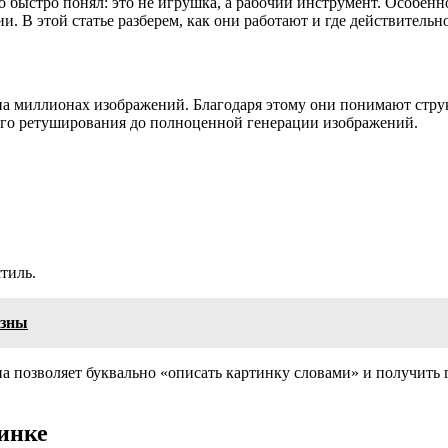
 быстро понял: это не игрушка, а рабочий инструмент. Особенн
и. В этой статье разберем, как они работают и где действительн
а миллионах изображений. Благодаря этому они понимают струк
того ретуширования до полноценной генерации изображений.
тиль.
езны
а позволяет буквально «описать картинку словами» и получить 
тинке